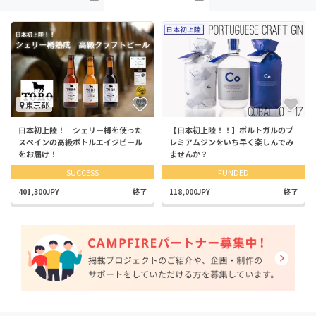
東京都
日本初上陸！ シェリー樽を使った
【日本初上陸！！】ポルトガルのプ
スペインの高級ボトルエイジビール
レミアムジンをいち早く楽しんでみ
をお届け！
ませんか？
SUCCESS
FUNDED
401,300JPY
終了
118,000JPY
終了