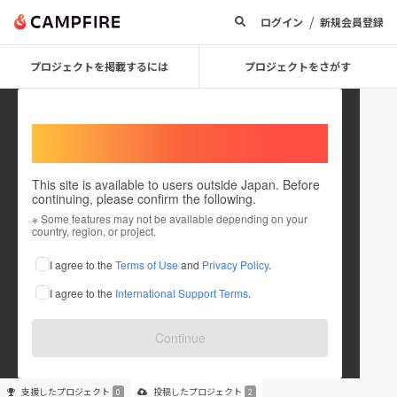
/
ログイン
新規会員登録
プロジェクトを掲載するには
プロジェクトをさがす
Welcome,
International users
This site is available to users outside Japan. Before
continuing, please confirm the following.
Felicidade0602
※ Some features may not be available depending on your
country, region, or project.
プロジェクトオーナー
I agree to the
Terms of Use
and
Privacy Policy
.
これまでに2件のプロジェクトを投稿しています
I agree to the
International Support Terms
.
在住国：未設定
出身国：未設定
Continue
支援した
プロジェクト
投稿した
プロジェクト
0
2