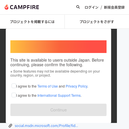
/
ログイン
新規会員登録
プロジェクトを掲載するには
プロジェクトをさがす
Welcome,
International users
This site is available to users outside Japan. Before
continuing, please confirm the following.
Fidelityaccountbalance12
※ Some features may not be available depending on your
country, region, or project.
在住国：日本
現在地：秋田県
I agree to the
Terms of Use
and
Privacy Policy
.
出身国：日本
出身地：茨城県
I agree to the
International Support Terms
.
www.bankfanz.com/how-to-check-fidelit...
phillipsservices.net/UserProfile/tabi...
Continue
app.roll20.net/users/11877168/fidelit...
speakerdeck.com/fidelityaccountbalance12
social.msdn.microsoft.com/Profile/fid...