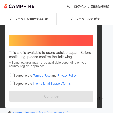
/
ログイン
新規会員登録
プロジェクトを掲載するには
プロジェクトをさがす
Welcome,
International users
This site is available to users outside Japan. Before
continuing, please confirm the following.
FlatierBASEsannomiya
※ Some features may not be available depending on your
country, region, or project.
プロジェクトオーナー
I agree to the
Terms of Use
and
Privacy Policy
.
これまでに1件のプロジェクトを投稿しています
I agree to the
International Support Terms
.
在住国：日本
現在地：兵庫県
出身国：日本
出身地：未設定
Continue
900名が参加するハイブリッドビジネスサロンFlaiterのレンタルセミナ
ールーム。
community.camp-fire.jp/projects/view/...