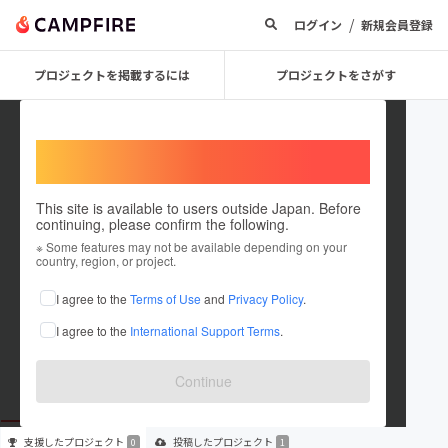
/
ログイン
新規会員登録
プロジェクトを掲載するには
プロジェクトをさがす
Welcome,
International users
This site is available to users outside Japan. Before
continuing, please confirm the following.
Flower Love
※ Some features may not be available depending on your
country, region, or project.
プロジェクトオーナー
I agree to the
Terms of Use
and
Privacy Policy
.
これまでに1件のプロジェクトを投稿しています
I agree to the
International Support Terms
.
在住国：未設定
出身国：未設定
Continue
支援した
プロジェクト
投稿した
プロジェクト
0
1