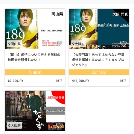
岡山県
大阪府
【岡山】虐待について考える無料の
【大阪門真】あってはならない児童
映画会を開催したい！
虐待を撲滅するために『１８９プロ
ジェクト』
FUNDED
SUCCESS
60,000JPY
終了
448,000JPY
終了
大阪府