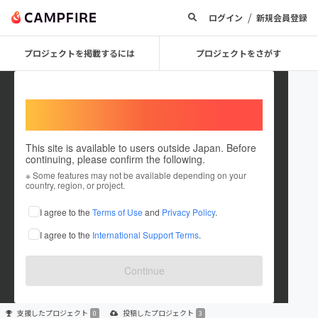
/
ログイン
新規会員登録
プロジェクトを掲載するには
プロジェクトをさがす
Welcome,
International users
This site is available to users outside Japan. Before
continuing, please confirm the following.
For Kids KADOMA
※ Some features may not be available depending on your
country, region, or project.
プロジェクトオーナー
I agree to the
Terms of Use
and
Privacy Policy
.
これまでに3件のプロジェクトを投稿しています
I agree to the
International Support Terms
.
在住国：日本
現在地：未設定
出身国：日本
出身地：未設定
Continue
支援した
プロジェクト
投稿した
プロジェクト
0
3