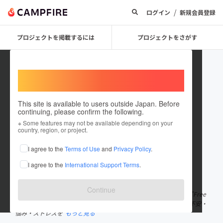
/
ログイン
新規会員登録
プロジェクトを掲載するには
プロジェクトをさがす
Welcome,
International users
This site is available to users outside Japan. Before
continuing, please confirm the following.
Free Spirit company limited
※ Some features may not be available depending on your
country, region, or project.
プロジェクトオーナー
I agree to the
Terms of Use
and
Privacy Policy
.
これまでに20件のプロジェクトを投稿しています
I agree to the
International Support Terms
.
在住国：日本
現在地：千葉県
出身国：日本
出身地：神奈川県
Continue
Free Spirit株式会社の代表取締役 鴨志田と申します。 社名である”Free
Spirit”とは、「自由な精神・自由人」という意味を持ちます。 「不安・
悩み・ストレスを
もっと見る