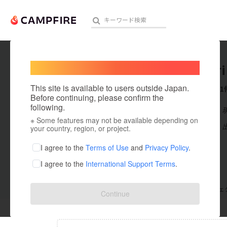
Welcome,
International users
Fujimori
人気のプロジェクト
注目のリ
This site is available to users outside Japan.
これまでに1
Before continuing, please confirm the
following.
在住国：日本
※ Some features may not be available depending on
アート・写真
出身国：日本
your country, region, or project.
テクノロジー・ガジェット
I agree to the
Terms of Use
and
Privacy Policy
.
I agree to the
International Support Terms
.
映像・映画
ビジネス・起業
支援した
プロジェクト
0
投稿した
プロジェ
Continue
まちづくり・地域活性化