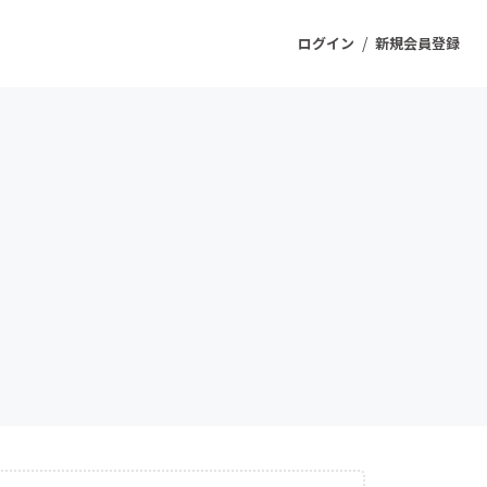
/
ログイン
新規会員登録
ジェクト
もうすぐ公開されます
プロダクト
ファッション
スポーツ
ケア
ソーシャルグッド