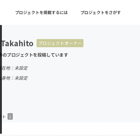
プロジェクトを掲載するには
プロジェクトをさがす
 Takahito
プロジェクトオーナー
ターン
注目の新着プロジェクト
募集終了が近いプロ
件のプロジェクトを投稿しています
現在地：未設定
音楽
舞台・パフォーマンス
出身地：未設定
ゲーム・サービス開発
フード・飲食店
書籍・雑誌出版
アニメ・漫画
チャレンジ
ビューティー・ヘルス
クト
1