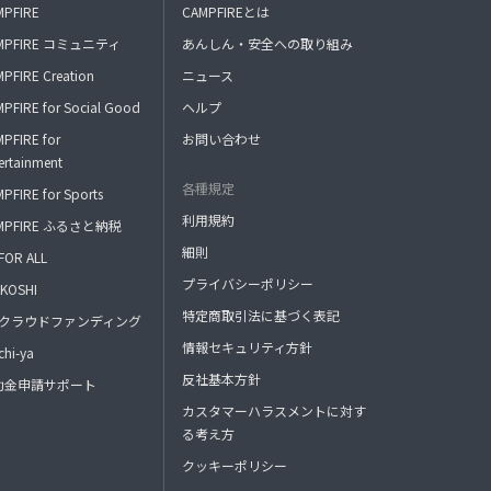
MPFIRE
CAMPFIREとは
MPFIRE コミュニティ
あんしん・安全への取り組み
PFIRE Creation
ニュース
PFIRE for Social Good
ヘルプ
PFIRE for
お問い合わせ
ertainment
各種規定
PFIRE for Sports
利用規約
MPFIRE ふるさと納税
細則
FOR ALL
プライバシーポリシー
KOSHI
特定商取引法に基づく表記
FAクラウドファンディング
情報セキュリティ方針
hi-ya
反社基本方針
助金申請サポート
カスタマーハラスメントに対す
る考え方
クッキーポリシー