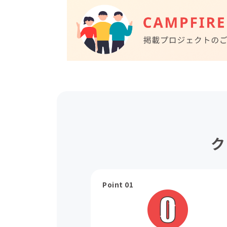
ク
Point 01