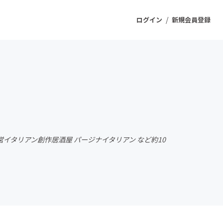
/
ログイン
新規会員登録
ジェクト
もうすぐ公開されます
プロダクト
営イタリアン創作居酒屋 パージナイタリアン など約10
ファッション
スポーツ
ケア
ソーシャルグッド