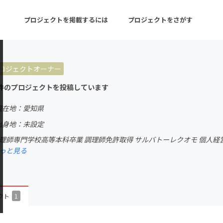
プロジェクトを掲載するには
プロジェクトをさがす
ロジェクトオーナー
ターン
注目の新着プロジェクト
募集終了が近いプロ
件のプロジェクトを投稿しています
現在地：愛知県
音楽
舞台・パフォーマンス
出身地：未設定
調理師専門学校高等本科卒業 調理師免許取得 サルバトーレクオモ 個人経
ゲーム・サービス開発
フード・飲食店
っと見る
書籍・雑誌出版
アニメ・漫画
チャレンジ
ビューティー・ヘルス
クト
1