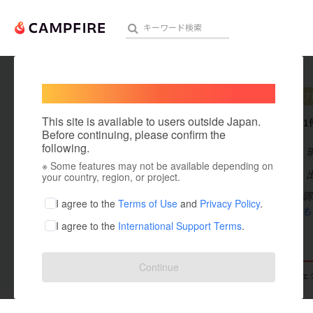
Welcome,
International users
藤田歩
プ
人気のプロジェクト
注目のリ
This site is available to users outside Japan.
これまでに1
Before continuing, please confirm the
following.
在住国：日本
※ Some features may not be available depending on
アート・写真
出身国：日本
your country, region, or project.
2017年名古屋
テクノロジー・ガジェット
I agree to the
Terms of Use
and
Privacy Policy
.
年間イタリア
も
I agree to the
International Support Terms
.
映像・映画
ビジネス・起業
Continue
支援した
プロジェクト
0
投稿した
プロジェ
まちづくり・地域活性化