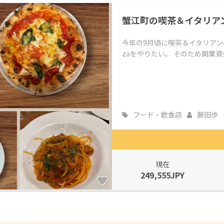
CAMPFIRE for Social Good
CAMPFIRE Creation
蟹江町の喫茶＆イタリア
CAMPFIREふるさと納税
machi-ya
コミュニティ
今年の9月頃に喫茶＆イタリアン
zaをやりたい。 そのため開業資
フード・飲食店
藤田歩
現在
249,555JPY