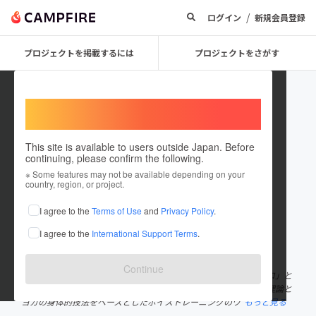
/
ログイン
新規会員登録
プロジェクトを掲載するには
プロジェクトをさがす
Welcome,
International users
This site is available to users outside Japan. Before
continuing, please confirm the following.
船津明生
※ Some features may not be available depending on your
country, region, or project.
プロジェクトオーナー
I agree to the
Terms of Use
and
Privacy Policy
.
これまでに1件のプロジェクトを投稿しています
I agree to the
International Support Terms
.
在住国：日本
現在地：愛知県
出身国：日本
出身地：愛知県
Continue
大学・専門学校などで英語・音声学などを教える傍ら、「話すプロ」と
して「声」や「話し方」についての研究を深め、日本語音声学の理論と
ヨガの身体的技法をベースとしたボイストレーニングのワ
もっと見る