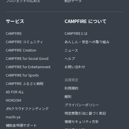
プロジェクトの広め方
統計データ
サービス
CAMPFIRE について
CAMPFIRE
CAMPFIREとは
CAMPFIRE コミュニティ
あんしん・安全への取り組み
CAMPFIRE Creation
ニュース
CAMPFIRE for Social Good
ヘルプ
CAMPFIRE for Entertainment
お問い合わせ
CAMPFIRE for Sports
各種規定
CAMPFIRE ふるさと納税
利用規約
AD FOR ALL
細則
HIOKOSHI
プライバシーポリシー
JFAクラウドファンディング
特定商取引法に基づく表記
machi-ya
情報セキュリティ方針
補助金申請サポート