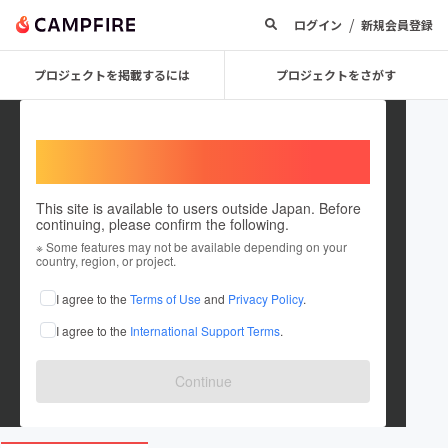
/
ログイン
新規会員登録
プロジェクトを掲載するには
プロジェクトをさがす
Welcome,
International users
This site is available to users outside Japan. Before
continuing, please confirm the following.
みんなの回し者
※ Some features may not be available depending on your
country, region, or project.
プロジェクトオーナー
I agree to the
Terms of Use
and
Privacy Policy
.
これまでに24回支援して1件のプロジェクトを投稿しています
I agree to the
International Support Terms
.
在住国：日本
現在地：大阪府
出身国：日本
出身地：大阪府
Continue
www.instagram.com/yuichiro88bowtie/