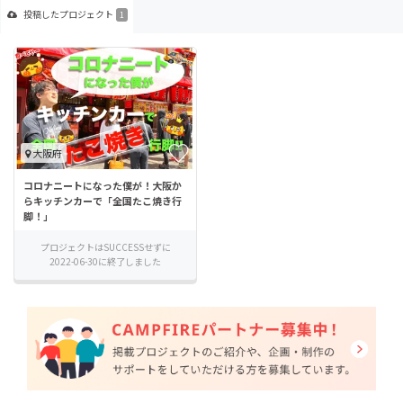
投稿した
プロジェクト
1
大阪府
コロナニートになった僕が！大阪か
らキッチンカーで「全国たこ焼き行
脚！」
プロジェクトはSUCCESSせずに
2022-06-30に終了しました