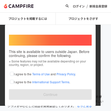
/
ログイン
新規会員登録
プロジェクトを掲載するには
プロジェクトをさがす
Welcome,
International users
This site is available to users outside Japan. Before
continuing, please confirm the following.
GEKKO_KOBO
※ Some features may not be available depending on your
country, region, or project.
プロジェクトオーナー
I agree to the
Terms of Use
and
Privacy Policy
.
これまでに1件のプロジェクトを投稿しています
I agree to the
International Support Terms
.
在住国：日本
現在地：岐阜県
出身国：日本
出身地：岐阜県
Continue
夏には日本一暑くなる日がある岐阜県多治見市で2018年にCF挑戦を機
に誕生した工房です。 独自の特許技術、サンドブラスト＆蓄光で新しい
グラスを中心とした商品を開発製造しております。
もっと見る