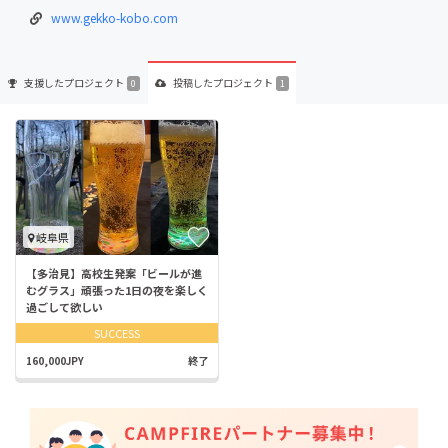
www.gekko-kobo.com
支援した
プロジェクト
投稿した
プロジェクト
0
1
岐阜県
【多治見】高校生発案「ビールが進
むグラス」頑張った1日の夜を楽しく
過ごして欲しい
SUCCESS
160,000JPY
終了