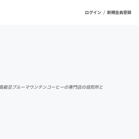
/
ログイン
新規会員登録
ジェクト
もうすぐ公開されます
プロダクト
の高級豆ブルーマウンテンコーヒーの専門店の焙煎所と
ファッション
スポーツ
ケア
ソーシャルグッド