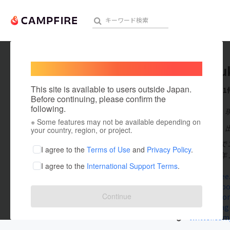
Welcome,
International users
GantzFu
人気のプロジェクト
注目のリ
This site is available to users outside Japan.
これまでに1
Before continuing, please confirm the
following.
在住国：日本
※ Some features may not be available depending on
アート・写真
出身国：日本
your country, region, or project.
熊本県熊本市で
テクノロジー・ガジェット
I agree to the
Terms of Use
and
Privacy Policy
.
して２０２２年
I agree to the
International Support Terms
.
映像・映画
abluecoffee.o
www.facebo
ビジネス・起業
Continue
youtube.co
www.instag
まちづくり・地域活性化
twitter.co