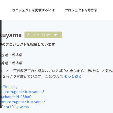
プロジェクトを掲載するには
プロジェクトをさがす
kuyama
プロジェクトオーナー
ターン
注目の新着プロジェクト
募集終了が近いプロ
件のプロジェクトを投稿しています
現在地：熊本県
音楽
舞台・パフォーマンス
出身地：熊本県
コーヒー豆焙煎販売店を経営している福山と申します。 当店は、人気
ゲーム・サービス開発
フード・飲食店
１２月より営業しています。 当店の人気
もっと見る
書籍・雑誌出版
アニメ・漫画
fficial.ec/
ok.com/gantz.fukuyama.5
チャレンジ
ビューティー・ヘルス
m/channel/UC8haC
ram.com/gantz.fukuyama/
m/GantzFukuyama