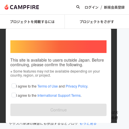
/
ログイン
新規会員登録
プロジェクトを掲載するには
プロジェクトをさがす
Welcome,
International users
This site is available to users outside Japan. Before
continuing, please confirm the following.
Genki Kanaya
※ Some features may not be available depending on your
country, region, or project.
プロジェクトオーナー
I agree to the
Terms of Use
and
Privacy Policy
.
これまでに34回支援して1件のプロジェクトを投稿しています
I agree to the
International Support Terms
.
在住国：日本
現在地：未設定
出身国：日本
出身地：大阪府
Continue
1984年12月生まれ。akippa株式会社代表取締役CEO。高校卒業後は大
学へ行かず関西サッカーリーグでプレー。Jリーグクラブのサガン鳥栖
やザスパ草津の練習にも参加するなどプロサ
もっと見る