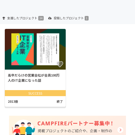
支援した
プロジェクト
投稿した
プロジェクト
34
1
高卒だらけの営業会社が会員100万
人のIT企業になった話
SUCCESS
2013冊
終了