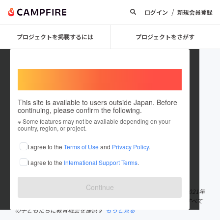
/
ログイン
新規会員登録
プロジェクトを掲載するには
プロジェクトをさがす
Welcome,
International users
This site is available to users outside Japan. Before
continuing, please confirm the following.
Get CHANCE
※ Some features may not be available depending on your
country, region, or project.
プロジェクトオーナー
I agree to the
Terms of Use
and
Privacy Policy
.
これまでに2件のプロジェクトを投稿しています
I agree to the
International Support Terms
.
在住国：日本
現在地：未設定
出身国：日本
出身地：未設定
Continue
団体概要 団体名：学生団体 Get CHANCE 代表：濱田颯太 設立：2021年
8月 活動地域：日本全国 理念：「バックグラウンドに関わらず、すべて
の子どもたちに教育機会を提供す
もっと見る