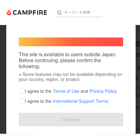
Welcome,
International users
Give and
人気のプロジェクト
注目のリ
This site is available to users outside Japan.
これまでに2
Before continuing, please confirm the
following.
在住国：日本
※ Some features may not be available depending on
アート・写真
出身国：未設定
your country, region, or project.
ギブアンドギフ
テクノロジー・ガジェット
I agree to the
Terms of Use
and
Privacy Policy
.
に『感じる』を
I agree to the
International Support Terms
.
映像・映画
giveandgif
ビジネス・起業
Continue
まちづくり・地域活性化
支援した
プロジェクト
0
投稿した
プロジェ