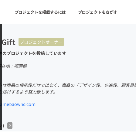
プロジェクトを掲載するには
プロジェクトをさがす
 Gift
プロジェクトオーナー
ターン
注目の新着プロジェクト
募集終了が近いプロ
件のプロジェクトを投稿しています
現在地：福岡県
音楽
舞台・パフォーマンス
トは商品の機能性だけではなく、商品の「デザイン性、先進性、顧客目
ゲーム・サービス開発
フード・飲食店
お届けするよう努力致します。
書籍・雑誌出版
アニメ・漫画
t.amebaownd.com
チャレンジ
ビューティー・ヘルス
クト
2