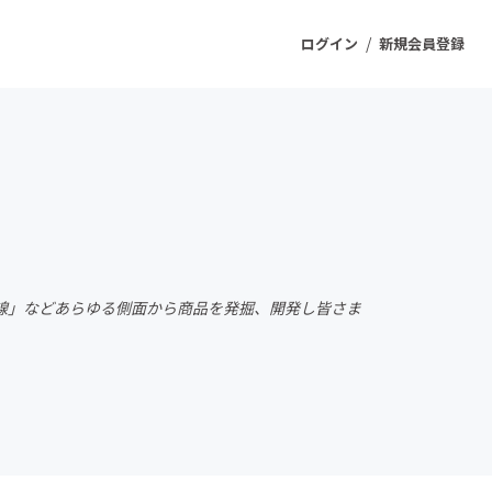
/
ログイン
新規会員登録
ジェクト
もうすぐ公開されます
プロダクト
線」などあらゆる側面から商品を発掘、開発し皆さま
ファッション
スポーツ
ケア
ソーシャルグッド