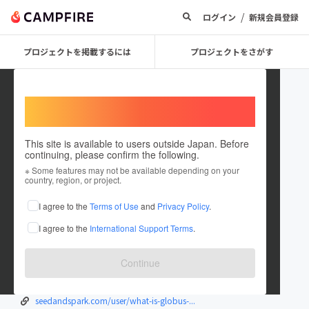
/
ログイン
新規会員登録
プロジェクトを掲載するには
プロジェクトをさがす
Welcome,
International users
This site is available to users outside Japan. Before
continuing, please confirm the following.
Globusbankcode6
※ Some features may not be available depending on your
country, region, or project.
在住国：日本
現在地：山形県
I agree to the
Terms of Use
and
Privacy Policy
.
出身国：日本
出身地：山形県
I agree to the
International Support Terms
.
www.bankfanz.com/globus-bank-transfer...
plaza.rakuten.co.jp/globusbankcode1/d...
Continue
www.producthunt.com/@globusbank1
www.divephotoguide.com/user/globusban...
seedandspark.com/user/what-is-globus-...