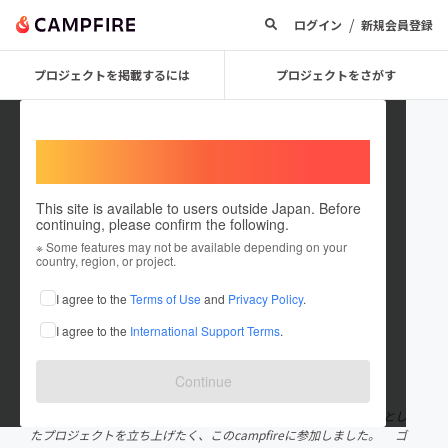
/
ログイン
新規会員登録
プロジェクトを掲載するには
プロジェクトをさがす
Welcome,
International users
This site is available to users outside Japan. Before
continuing, please confirm the following.
ゴルフロストボールの可能性と自
※ Some features may not be available depending on your
country, region, or project.
然への影響
I agree to the
Terms of Use
and
Privacy Policy
.
プロジェクトオーナー
I agree to the
International Support Terms
.
これまでに1件のプロジェクトを投稿しています
在住国：日本
現在地：兵庫県
Continue
出身国：日本
出身地：兵庫県
RE-GOLF ゴルフロストボールの再利用を目的とし
たプロジェクトを立ち上げたく、このcampfireに参加しました。 ゴ