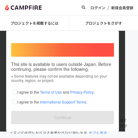
/
ログイン
新規会員登録
プロジェクトを掲載するには
プロジェクトをさがす
Welcome,
International users
This site is available to users outside Japan. Before
continuing, please confirm the following.
Graphene_X
※ Some features may not be available depending on your
country, region, or project.
プロジェクトオーナー
I agree to the
Terms of Use
and
Privacy Policy
.
これまでに6件のプロジェクトを投稿しています
I agree to the
International Support Terms
.
在住国：日本
現在地：未設定
出身国：日本
出身地：未設定
Continue
Graphene-Xはただのアパレルブランドではありません。 私たちにはミ
ッションがあります。それは、人々の期待を上回るウェアによってグラ
フェンが世界にもたらす変革の火付け役になる
もっと見る