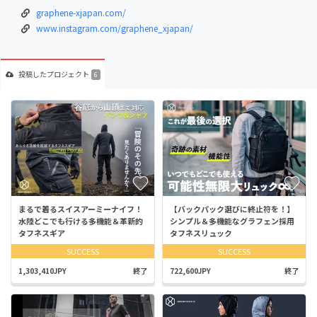
graphene-xjapan.com/
www.instagram.com/graphene_xjapan/
投稿した
プロジェクト
6
まるで着るスイスアーミーナイフ！
【バックパック選びに終止符を！】
水陸どこでも行ける多機能＆革新的
シンプル＆多機能なグラフェン採用
タフネスギア
タフネスリュック
SUCCESS
SUCCESS
1,303,410JPY
終了
722,600JPY
終了