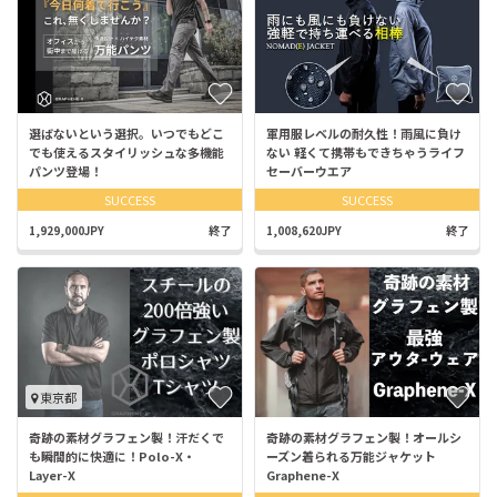
選ばないという選択。いつでもどこ
軍用服レベルの耐久性！雨風に負け
でも使えるスタイリッシュな多機能
ない 軽くて携帯もできちゃうライフ
パンツ登場！
セーバーウエア
SUCCESS
SUCCESS
1,929,000JPY
終了
1,008,620JPY
終了
東京都
奇跡の素材グラフェン製！汗だくで
奇跡の素材グラフェン製！オールシ
も瞬間的に快適に！Polo-X・
ーズン着られる万能ジャケット
Layer-X
Graphene-X