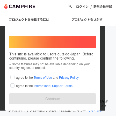
/
ログイン
新規会員登録
プロジェクトを掲載するには
プロジェクトをさがす
Welcome,
International users
This site is available to users outside Japan. Before
continuing, please confirm the following.
Greenribbon
※ Some features may not be available depending on your
country, region, or project.
プロジェクトオーナー
I agree to the
Terms of Use
and
Privacy Policy
.
これまでに1件のプロジェクトを投稿しています
I agree to the
International Support Terms
.
在住国：日本
現在地：大阪府
出身国：日本
出身地：未設定
Continue
私たちNPO法人グリーンリボン推進協会では「移植医療」の普及啓発活
動を東京や広島を中心に行っています。「一人でも多くの命を救える未
来を目指して」という想いで活動している市民ボランテ
もっと見る