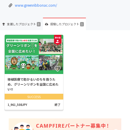
www.greenribbonac.com/
支援した
プロジェクト
投稿した
プロジェクト
0
1
移植医療で助かるいのちを救うた
め、グリーンリボンを全国に広めた
い!!
SUCCESS
1,961,508JPY
終了