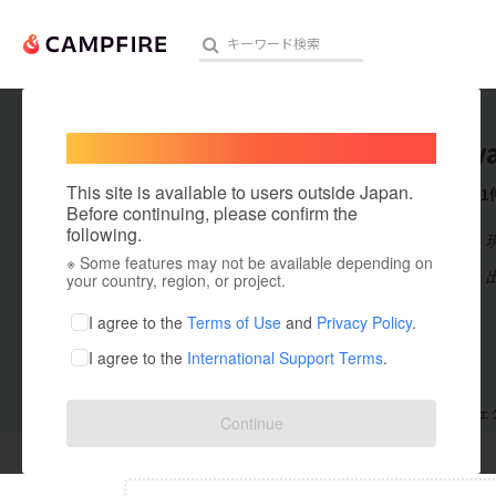
Welcome,
International users
H2Hiray
人気のプロジェクト
注目のリ
This site is available to users outside Japan.
これまでに1
Before continuing, please confirm the
following.
在住国：日本
※ Some features may not be available depending on
アート・写真
出身国：日本
your country, region, or project.
テクノロジー・ガジェット
I agree to the
Terms of Use
and
Privacy Policy
.
I agree to the
International Support Terms
.
映像・映画
ビジネス・起業
支援した
プロジェクト
0
投稿した
プロジェ
Continue
まちづくり・地域活性化