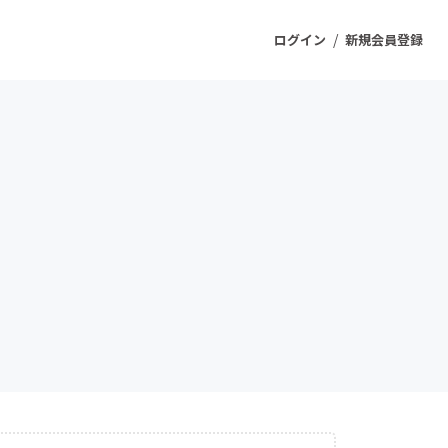
/
ログイン
新規会員登録
ジェクト
もうすぐ公開されます
プロダクト
ファッション
スポーツ
ケア
ソーシャルグッド