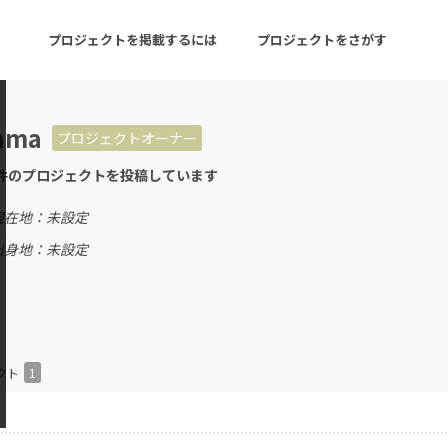
プロジェクトを掲載するには
プロジェクトをさがす
ama
プロジェクトオーナー
ターン
注目の新着プロジェクト
募集終了が近いプロ
件のプロジェクトを投稿しています
現在地：未設定
音楽
舞台・パフォーマンス
出身地：未設定
ゲーム・サービス開発
フード・飲食店
書籍・雑誌出版
アニメ・漫画
チャレンジ
ビューティー・ヘルス
クト
1