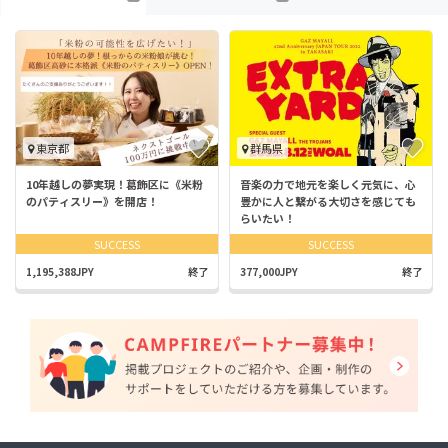
東京都
群馬県
10年越しの夢実現！葛飾区に《米粉
音楽の力で地元を楽しく元気に、心
のパティスリー》を開店！
豊かに人と繋がる大切さを感じても
らいたい！
SUCCESS
SUCCESS
1,195,388JPY
終了
377,000JPY
終了