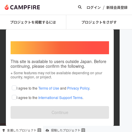
/
ログイン
新規会員登録
プロジェクトを掲載するには
プロジェクトをさがす
Welcome,
International users
This site is available to users outside Japan. Before
continuing, please confirm the following.
HARAPECOWAGON
※ Some features may not be available depending on your
country, region, or project.
プロジェクトオーナー
I agree to the
Terms of Use
and
Privacy Policy
.
これまでに2回支援して1件のプロジェクトを投稿しています
I agree to the
International Support Terms
.
在住国：日本
現在地：群馬県
出身国：日本
出身地：群馬県
Continue
支援した
プロジェクト
投稿した
プロジェクト
2
1