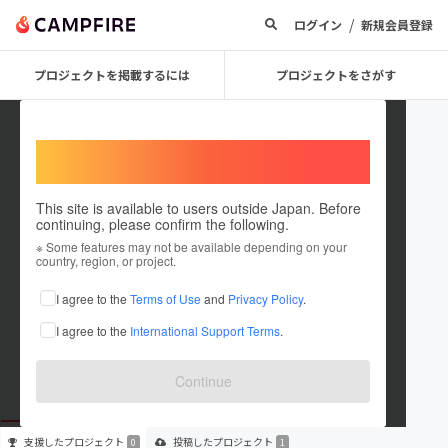
/
ログイン
新規会員登録
プロジェクトを掲載するには
プロジェクトをさがす
Welcome,
International users
This site is available to users outside Japan. Before
continuing, please confirm the following.
HDC38
※ Some features may not be available depending on your
country, region, or project.
プロジェクトオーナー
I agree to the
Terms of Use
and
Privacy Policy
.
これまでに1件のプロジェクトを投稿しています
I agree to the
International Support Terms
.
在住国：未設定
出身国：未設定
Continue
支援した
プロジェクト
投稿した
プロジェクト
0
1