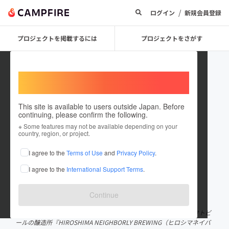
/
ログイン
新規会員登録
プロジェクトを掲載するには
プロジェクトをさがす
Welcome,
International users
This site is available to users outside Japan. Before
continuing, please confirm the following.
HIROSHIMA NEIGHBORLY
※ Some features may not be available depending on your
country, region, or project.
BREWING
I agree to the
Terms of Use
and
Privacy Policy
.
プロジェクトオーナー
I agree to the
International Support Terms
.
これまでに2回支援して1件のプロジェクトを投稿しています
在住国：日本
現在地：広島県
Continue
出身国：日本
出身地：広島県
2020年8月に開業したばかりの広島の街の中心部・本通りのクラフトビ
ールの醸造所『HIROSHIMA NEIGHBORLY BREWING（ヒロシマネイバ