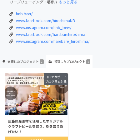
リーブリューイング・略称H
もっと見る
hnb.beer/
www.facebook.com/hiroshimaNB
www.instagram.com/hnb_beer/
www.facebook.com/harebarehiroshima
www.instagram.com/harebare_hiroshima/
支援した
プロジェクト
投稿した
プロジェクト
2
1
コロナサポート
プログラム対象
広島県産素材を使用したオリジナル
クラフトビールを造り、街を盛りあ
げたい！
SUCCESS