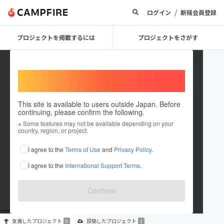
/
ログイン
新規会員登録
プロジェクトを掲載するには
プロジェクトをさがす
Welcome,
International users
This site is available to users outside Japan. Before
continuing, please confirm the following.
HOJODANCEschool
※ Some features may not be available depending on your
country, region, or project.
プロジェクトオーナー
I agree to the
Terms of Use
and
Privacy Policy
.
これまでに1件のプロジェクトを投稿しています
I agree to the
International Support Terms
.
在住国：未設定
出身国：未設定
Continue
支援した
プロジェクト
投稿した
プロジェクト
0
1