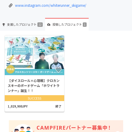
www.instagram.com/whiterunner_skigame/
支援した
プロジェクト
投稿した
プロジェクト
12
1
【ダイスロール×心理戦】クロカン
スキーのボードゲーム「ホワイトラ
ンナー」誕生！！
SUCCESS
1,029,900JPY
終了