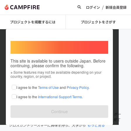
/
ログイン
新規会員登録
プロジェクトを掲載するには
プロジェクトをさがす
Welcome,
International users
This site is available to users outside Japan. Before
continuing, please confirm the following.
Hamada Kohei
※ Some features may not be available depending on your
country, region, or project.
プロジェクトオーナー
I agree to the
Terms of Use
and
Privacy Policy
.
これまでに12回支援して1件のプロジェクトを投稿しています
I agree to the
International Support Terms
.
在住国：日本
現在地：大阪府
出身国：日本
出身地：広島県
Continue
1999年生まれ。広島県広島市出身。大阪大学大学院の修士2年生、ボー
ドゲーム歴、クロスカントリースキー歴ともに7年目。 平昌五輪を見て
クロスカントリースキーに興味を持ち、大学から
もっと見る