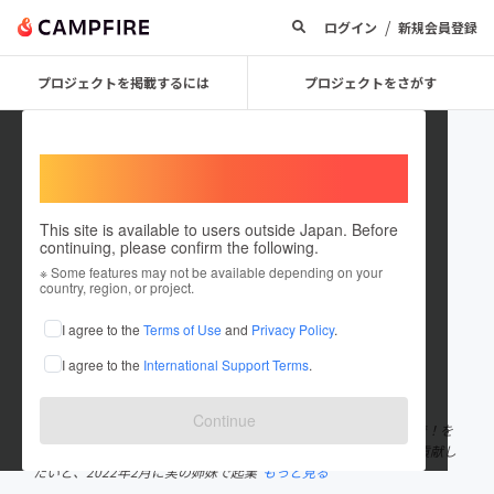
/
ログイン
新規会員登録
プロジェクトを掲載するには
プロジェクトをさがす
Welcome,
International users
This site is available to users outside Japan. Before
continuing, please confirm the following.
Happy tears
※ Some features may not be available depending on your
country, region, or project.
プロジェクトオーナー
I agree to the
Terms of Use
and
Privacy Policy
.
これまでに1件のプロジェクトを投稿しています
I agree to the
International Support Terms
.
在住国：日本
現在地：京都府
出身国：日本
出身地：京都府
Continue
未来創造型結婚相談所「Happy tears」は、ハッピーのその先まで！を
理念に、二人の未来の約束から始まる持続可能でHappyな社会に貢献し
たいと、2022年2月に実の姉妹で起業
もっと見る