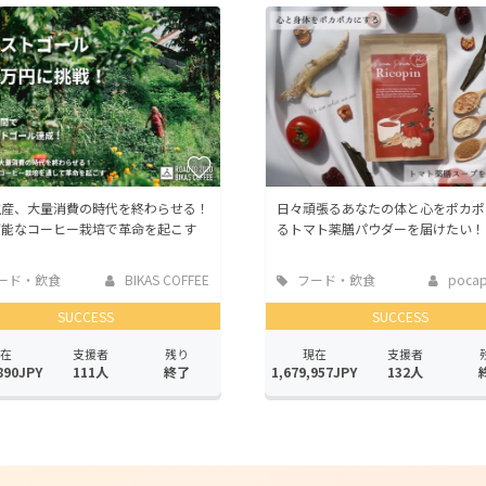
CAMPFIRE for Social Good
CAMPFIRE Creation
CAMPFIREふるさと納税
machi-ya
コミュニティ
生産、大量消費の時代を終わらせる！
日々頑張るあなたの体と心をポカポ
可能なコーヒー栽培で革命を起こす
るトマト薬膳パウダーを届けたい！
ード・飲食
BIKAS COFFEE
フード・飲食
pocapo
店
SUCCESS
SUCCESS
在
支援者
残り
現在
支援者
890JPY
111人
終了
1,679,957JPY
132人