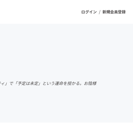
/
ログイン
新規会員登録
ジェクト
もうすぐ公開されます
プロダクト
リティ」で「予定は未定」という運命を授かる。お陰様
ファッション
スポーツ
ケア
ソーシャルグッド