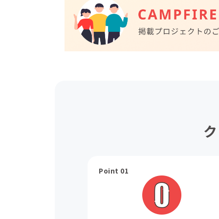
ク
Point 01