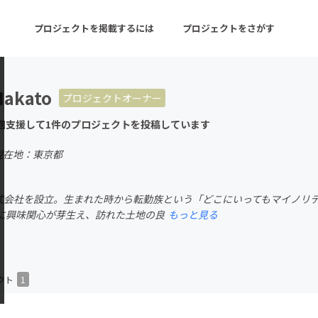
プロジェクトを掲載するには
プロジェクトをさがす
Nakato
プロジェクトオーナー
ターン
注目の新着プロジェクト
募集終了が近いプロ
回支援して1件のプロジェクトを投稿しています
現在地：東京都
音楽
舞台・パフォーマンス
u.株式会社を設立。生まれた時から転勤族という「どこにいってもマイノ
ゲーム・サービス開発
フード・飲食店
に興味関心が芽生え、訪れた土地の良
もっと見る
書籍・雑誌出版
アニメ・漫画
チャレンジ
ビューティー・ヘルス
クト
1