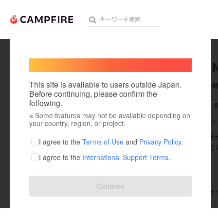
Welcome,
International users
Haruna 
人気のプロジェクト
注目のリ
This site is available to users outside Japan.
これまでに4
Before continuing, please confirm the
following.
在住国：日本
※ Some features may not be available depending on
アート・写真
出身国：ドイツ
your country, region, or project.
2021年にn
テクノロジー・ガジェット
I agree to the
Terms of Use
and
Privacy Policy
.
であらゆること
I agree to the
International Support Terms
.
映像・映画
ビジネス・起業
Continue
支援した
プロジェクト
4
投稿した
プロジェ
まちづくり・地域活性化