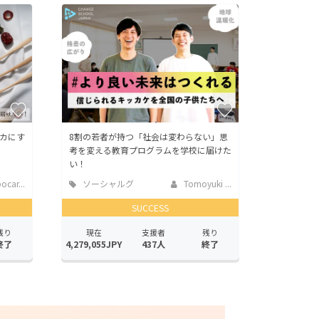
カにす
8割の若者が持つ「社会は変わらない」思
考を変える教育プログラムを学校に届けた
い！
car...
ソーシャルグ
Tomoyuki ...
ッド
SUCCESS
残り
現在
支援者
残り
終了
4,279,055JPY
437人
終了