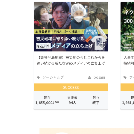
石川県
【能登半島地震】被災地の今とこれからを
大量
追い続ける新たなWebメディアの立ち上げ
持続
ソーシャルグ
bosairi
フ
ッド
店
SUCCESS
現在
支援者
残り
現
1,655,000JPY
94人
終了
1,961,