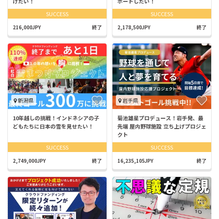
けたい！
ポートしたい！
SUCCESS
SUCCESS
216,000JPY
終了
2,178,500JPY
終了
新潟県
岩手県
10年越しの挑戦！インドネシアの子
菊池雄星プロデュース！岩手発、最
どもたちに日本の雪を見せたい！
先端 屋内野球施設 立ち上げプロジェ
クト
SUCCESS
SUCCESS
2,749,000JPY
終了
16,235,105JPY
終了