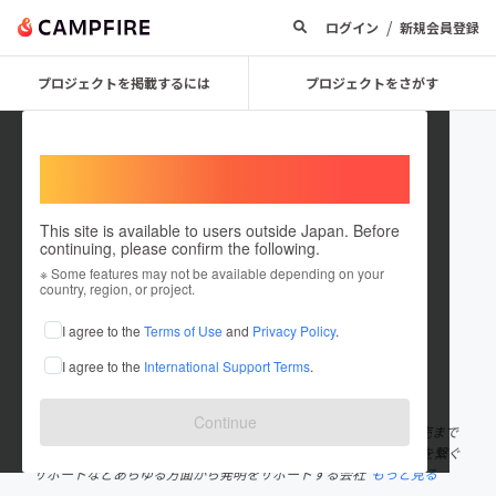
/
ログイン
新規会員登録
プロジェクトを掲載するには
プロジェクトをさがす
Welcome,
International users
This site is available to users outside Japan. Before
continuing, please confirm the following.
HatsumeiLabox
※ Some features may not be available depending on your
country, region, or project.
プロジェクトオーナー
I agree to the
Terms of Use
and
Privacy Policy
.
これまでに12回支援して4件のプロジェクトを投稿しています
I agree to the
International Support Terms
.
在住国：日本
現在地：東京都
出身国：日本
出身地：未設定
Continue
株式会社発明ラボックスは、個人・企業の商品開発から製造、販売まで
しております。 また発明発想の勉強の場や、保有する知的財産権を繋ぐ
サポートなどあらゆる方面から発明をサポートする会社
もっと見る