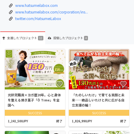
www.hatsumeilabox.com
www.hatsumeilabox.com/corporation/ins...
twitter.com/HatsumeiLabox
支援した
プロジェクト
投稿した
プロジェクト
12
4
元研究職員×ヨガ歴20年。心と身体
「たのしいたけ」で育てる笑顔と未
を整える焼き菓子「Ô Time」を全
来──絶品しいたけと共に広がる自
国へ
立支援の輪！
SUCCESS
SUCCESS
1,241,500JPY
終了
1,826,990JPY
終了