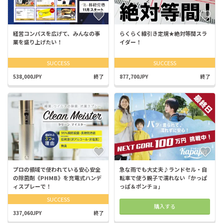
経営コンパスを広げて、みんなの事
らくらく線引き定規★絶対等間スラ
業を盛り上げたい！
イダー！
SUCCESS
SUCCESS
538,000JPY
終了
877,700JPY
終了
プロの領域で使われている安心安全
急な雨でも大丈夫♪ランドセル・自
の除菌剤《PHMB》を充電式ハンデ
転車で使う親子で濡れない「かっぱ
ィスプレーで！
っぱ＆ポンチョ」
SUCCESS
購入する
337,060JPY
終了