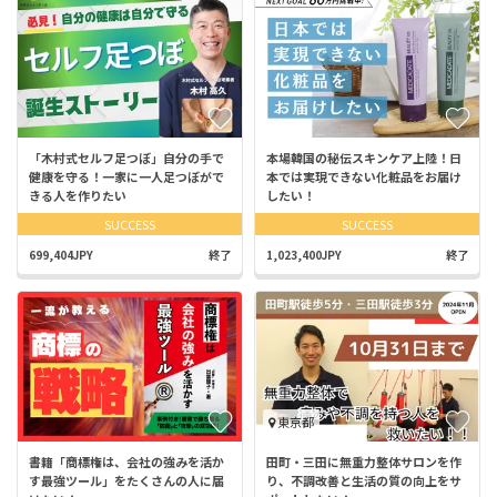
「木村式セルフ足つぼ」自分の手で
本場韓国の秘伝スキンケア上陸！日
健康を守る！一家に一人足つぼがで
本では実現できない化粧品をお届け
きる人を作りたい
したい！
SUCCESS
SUCCESS
699,404JPY
終了
1,023,400JPY
終了
東京都
書籍「商標権は、会社の強みを活か
田町・三田に無重力整体サロンを作
す最強ツール」をたくさんの人に届
り、不調改善と生活の質の向上をサ