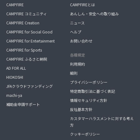
CAMPFIRE
CAMPFIREとは
CAMPFIRE コミュニティ
あんしん・安全への取り組み
CAMPFIRE Creation
ニュース
CAMPFIRE for Social Good
ヘルプ
CAMPFIRE for Entertainment
お問い合わせ
CAMPFIRE for Sports
各種規定
CAMPFIRE ふるさと納税
利用規約
AD FOR ALL
細則
HIOKOSHI
プライバシーポリシー
JFAクラウドファンディング
特定商取引法に基づく表記
machi-ya
情報セキュリティ方針
補助金申請サポート
反社基本方針
カスタマーハラスメントに対する考え
方
クッキーポリシー