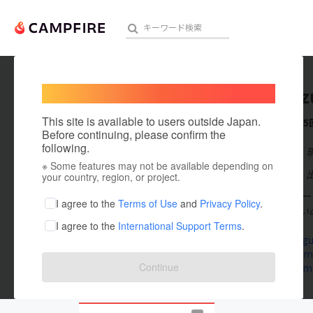
Welcome,
International users
Hidekaz
人気のプロジェクト
注目のリ
This site is available to users outside Japan.
これまでに5
Before continuing, please confirm the
following.
在住国：日本
※ Some features may not be available depending on
アート・写真
出身国：日本
your country, region, or project.
建築家 テーラ
テクノロジー・ガジェット
I agree to the
Terms of Use
and
Privacy Policy
.
テンツ「住まいの道
I agree to the
International Support Terms
.
映像・映画
sumai-dog
amamihome
ビジネス・起業
Continue
www.amami-
まちづくり・地域活性化