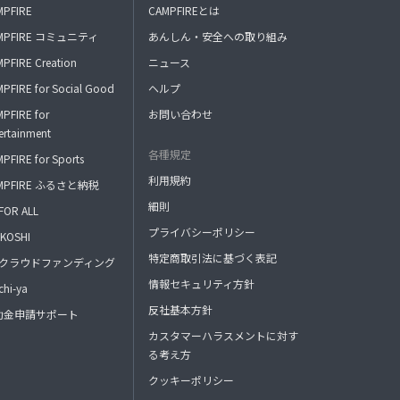
MPFIRE
CAMPFIREとは
MPFIRE コミュニティ
あんしん・安全への取り組み
PFIRE Creation
ニュース
PFIRE for Social Good
ヘルプ
PFIRE for
お問い合わせ
ertainment
各種規定
PFIRE for Sports
利用規約
MPFIRE ふるさと納税
細則
FOR ALL
プライバシーポリシー
KOSHI
特定商取引法に基づく表記
FAクラウドファンディング
情報セキュリティ方針
hi-ya
反社基本方針
助金申請サポート
カスタマーハラスメントに対す
る考え方
クッキーポリシー