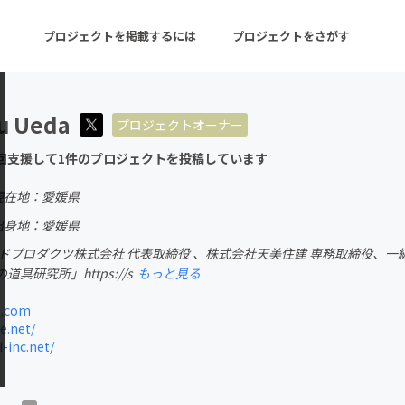
プロジェクトを掲載するには
プロジェクトをさがす
u Ueda
プロジェクトオーナー
ターン
注目の新着プロジェクト
募集終了が近いプロ
回支援して1件のプロジェクトを投稿しています
現在地：愛媛県
音楽
舞台・パフォーマンス
出身地：愛媛県
ードプロダクツ株式会社 代表取締役 、株式会社天美住建 専務取締役、
ゲーム・サービス開発
フード・飲食店
具研究所」https://s
もっと見る
書籍・雑誌出版
アニメ・漫画
u.com
.net/
チャレンジ
ビューティー・ヘルス
inc.net/