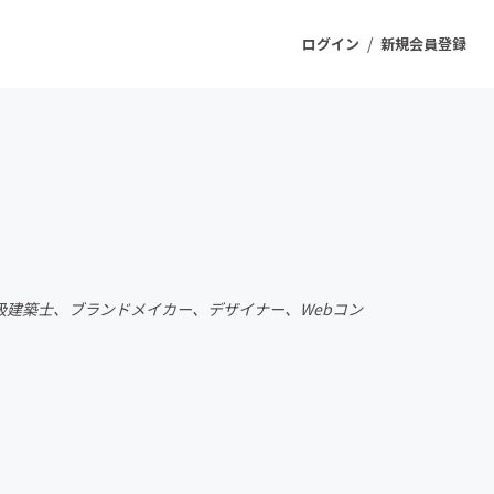
/
ログイン
新規会員登録
ジェクト
もうすぐ公開されます
プロダクト
一級建築士、ブランドメイカー、デザイナー、Webコン
ファッション
スポーツ
ケア
ソーシャルグッド