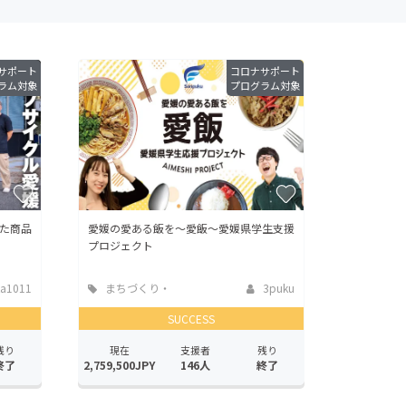
サポート
コロナサポート
ラム対象
プログラム対象
た商品
愛媛の愛ある飯を～愛飯～愛媛県学生支援
プロジェクト
a1011
まちづくり・
3puku
地域活性化
SUCCESS
残り
現在
支援者
残り
終了
2,759,500JPY
146人
終了