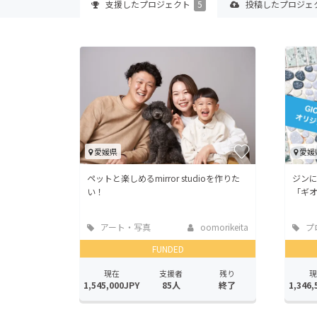
支援した
プロジェクト
5
投稿した
プロジェ
愛媛県
愛媛
ペットと楽しめるmirror studioを作りた
ジン
い！
「ギ
アート・写真
oomorikeita
プ
FUNDED
現在
支援者
残り
現
1,545,000JPY
85人
終了
1,346,