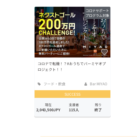
コロナサポート
プログラム対象
コロナで転機！？#おうちでバーミヤオプ
ロジェクト！！
フード・飲食
Bar MIYAO
店
SUCCESS
現在
支援者
残り
2,043,500JPY
115人
終了