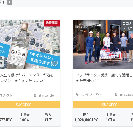
クト
1
CAMPFIRE for Social Good
CAMPFIRE Creation
CAMPFIREふるさと納税
machi-ya
コミュニティ
コロナ
プログ
県
に人生を懸けたバーテンダーが造る
アップサイクル愛媛 廃材を活用し
オンジン」を全国に届けたい！
を販売開始！！
まちづくり・
masaok
ロダクト
Bartender...
地域活性化
SUCCESS
SUCCESS
在
支援者
残り
現在
支援者
577JPY
100人
終了
3,028,600JPY
107人