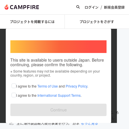
/
ログイン
新規会員登録
プロジェクトを掲載するには
プロジェクトをさがす
Welcome,
International users
This site is available to users outside Japan. Before
continuing, please confirm the following.
Hidetakajapan
※ Some features may not be available depending on your
country, region, or project.
プロジェクトオーナー
I agree to the
Terms of Use
and
Privacy Policy
.
これまでに1件のプロジェクトを投稿しています
I agree to the
International Support Terms
.
在住国：日本
現在地：神奈川県
出身国：日本
出身地：神奈川県
Continue
私は建設業を行ってきてお客様からの感謝のお言葉を頂いたときに、も
っと日本の方に良い物を届けたいと感じ、HIDETAKAを立ち上げまし
た。 主に海外製品輸入販売事業を行う。 日本
もっと見る