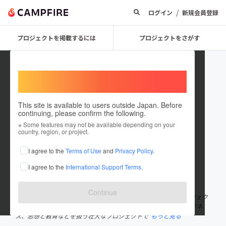
/
ログイン
新規会員登録
プロジェクトを掲載するには
プロジェクトをさがす
Welcome,
International users
This site is available to users outside Japan. Before
continuing, please confirm the following.
火水希星
※ Some features may not be available depending on your
country, region, or project.
プロジェクトオーナー
I agree to the
Terms of Use
and
Privacy Policy
.
これまでに1件のプロジェクトを投稿しています
I agree to the
International Support Terms
.
在住国：日本
現在地：東京都
出身国：日本
出身地：東京都
Continue
「ひみずのあ」と読みます。物語を愛しています。 Mitsugoプロジェク
ト会長。AIで悟りと世界平和を目指しながら芸術、科学技術、ビジネ
ス、思想と教育などを扱う壮大なプロジェクトで
もっと見る