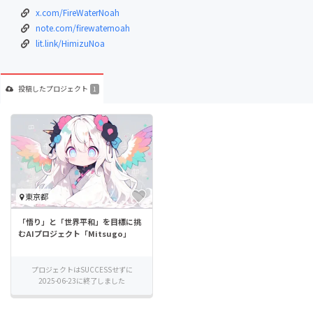
x.com/FireWaterNoah
note.com/firewaternoah
lit.link/HimizuNoa
投稿した
プロジェクト
1
東京都
「悟り」と「世界平和」を目標に挑
むAIプロジェクト「Mitsugo」
プロジェクトはSUCCESSせずに
2025-06-23に終了しました