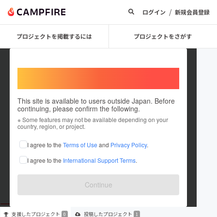
/
ログイン
新規会員登録
プロジェクトを掲載するには
プロジェクトをさがす
Welcome,
International users
This site is available to users outside Japan. Before
continuing, please confirm the following.
HirayamaSeminar
※ Some features may not be available depending on your
country, region, or project.
プロジェクトオーナー
I agree to the
Terms of Use
and
Privacy Policy
.
これまでに1件のプロジェクトを投稿しています
I agree to the
International Support Terms
.
在住国：未設定
出身国：未設定
Continue
支援した
プロジェクト
投稿した
プロジェクト
0
1