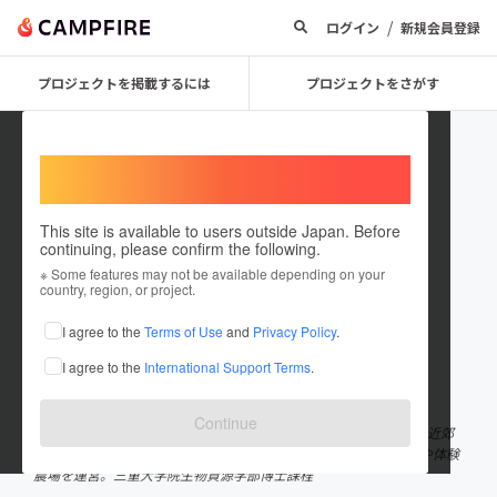
/
ログイン
新規会員登録
プロジェクトを掲載するには
プロジェクトをさがす
Welcome,
International users
This site is available to users outside Japan. Before
continuing, please confirm the following.
Hiromitsu Iio
※ Some features may not be available depending on your
country, region, or project.
プロジェクトオーナー
I agree to the
Terms of Use
and
Privacy Policy
.
これまでに11回支援して1件のプロジェクトを投稿しています
I agree to the
International Support Terms
.
在住国：日本
現在地：未設定
出身国：日本
出身地：未設定
Continue
1975年生まれ。株式会社りんねしゃ（1979年創業)の2代目。都市近郊
型の農的暮らしの実践・自立した食・農の提案とワークショップや体験
農場を運営。三重大学院生物資源学部博士課程