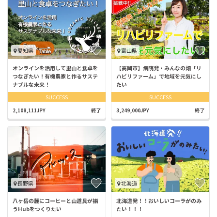
愛知県
富山県
オンラインを活用して里山と食卓を
【高岡市】病院発・みんなの畑「リ
つなぎたい！有機農家と作るサステ
ハビリファーム」で地域を元気にし
ナブルな未来！
たい
SUCCESS
SUCCESS
2,108,111JPY
終了
3,249,000JPY
終了
長野県
北海道
八ヶ岳の麓にコーヒーと山道具が揃
北海道発！！おいしいコーラがのみ
うHubをつくりたい
たい！！！