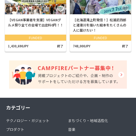
【VEGAN事業者を支援】VEGANグ
【北海道滝上町発信！】松浦武四郎
ルメ祭り全ての会場で出店料0円！！
と渚滑川を描いた絵本をたくさんの
人に届けたい！
FUNDED
FUNDED
1,430,690JPY
終了
748,000JPY
終了
カテゴリー
テクノロジー・ガジェット
まちづくり・地域活性化
プロダクト
音楽