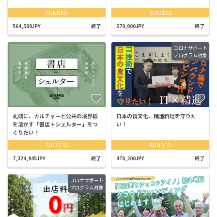
FUNDED
SUCCESS
564,500JPY
終了
570,000JPY
終了
コロナサポート
プログラム対象
札幌に、カルチャーと公共の境界線
日本の食文化、精進料理を守りた
を溶かす「書店＋シェルター」をつ
い！
くりたい！
SUCCESS
FUNDED
7,324,945JPY
終了
470,200JPY
終了
コロナサポート
プログラム対象