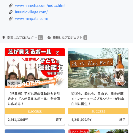
www.rinnesha.com/index.html
inuuniqvillage.com/
www.minpata.com/
支援した
プロジェクト
投稿した
プロジェクト
11
1
愛知県
【世界初】子ども達の運動能力を引
遊ぼう、飲もう、里山で。農夫が醸
き出す「芯が見えるボール」を全国
す“ファーマーズブルワリー”が岐阜
に広める！
白川に誕生！
SUCCESS
SUCCESS
2,911,120JPY
終了
4,241,000JPY
終了