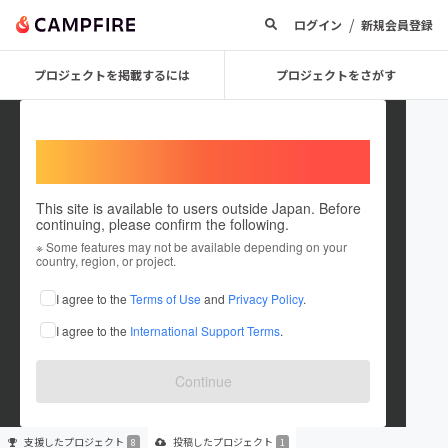
/
ログイン
新規会員登録
プロジェクトを掲載するには
プロジェクトをさがす
Welcome,
International users
This site is available to users outside Japan. Before
continuing, please confirm the following.
HirotoYagita
※ Some features may not be available depending on your
country, region, or project.
プロジェクトオーナー
I agree to the
Terms of Use
and
Privacy Policy
.
これまでに8回支援して1件のプロジェクトを投稿しています
I agree to the
International Support Terms
.
在住国：日本
現在地：宮崎県
出身国：日本
出身地：宮崎県
Continue
支援した
プロジェクト
投稿した
プロジェクト
8
1