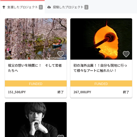
支援した
プロジェクト
投稿した
プロジェクト
3
1
祖父の想いを映画に！ そして若者
初の海外出展！！自分も現地に行っ
たちへ
て様々なアートに触れたい！
FUNDED
FUNDED
151,500JPY
終了
267,000JPY
終了