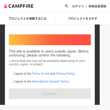
/
ログイン
新規会員登録
プロジェクトを掲載するには
プロジェクトをさがす
Welcome,
International users
This site is available to users outside Japan. Before
continuing, please confirm the following.
Hugo Ito
※ Some features may not be available depending on your
country, region, or project.
プロジェクトオーナー
I agree to the
Terms of Use
and
Privacy Policy
.
これまでに3回支援して1件のプロジェクトを投稿しています
I agree to the
International Support Terms
.
在住国：日本
現在地：愛知県
出身国：日本
出身地：愛知県
Continue
名古屋で映画を作ってます。 長編を撮れるように活動中です。