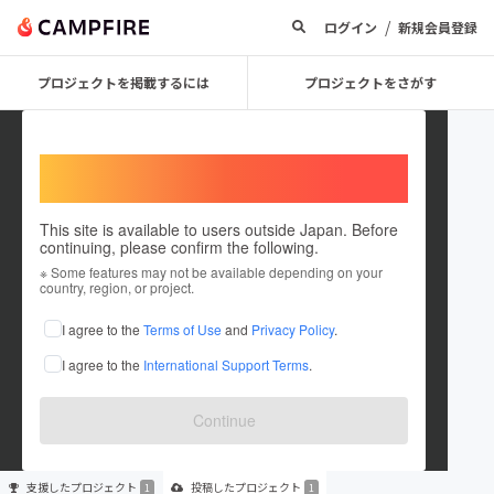
/
ログイン
新規会員登録
プロジェクトを掲載するには
プロジェクトをさがす
Welcome,
International users
This site is available to users outside Japan. Before
continuing, please confirm the following.
HultPrize_SHINSHU
※ Some features may not be available depending on your
country, region, or project.
プロジェクトオーナー
I agree to the
Terms of Use
and
Privacy Policy
.
これまでに1回支援して1件のプロジェクトを投稿しています
I agree to the
International Support Terms
.
在住国：日本
現在地：長野県
出身国：未設定
Continue
支援した
プロジェクト
投稿した
プロジェクト
1
1