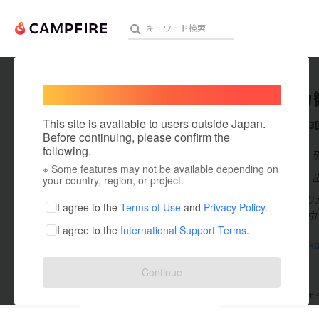
Welcome,
International users
イイヅカ
人気のプロジェクト
注目のリ
This site is available to users outside Japan.
これまでに3
Before continuing, please confirm the
following.
在住国：日本
※ Some features may not be available depending on
アート・写真
出身国：日本
your country, region, or project.
社員一人ひとり
テクノロジー・ガジェット
I agree to the
Terms of Use
and
Privacy Policy
.
いる。 個々自
I agree to the
International Support Terms
.
映像・映画
iizukakanko
ビジネス・起業
Continue
まちづくり・地域活性化
支援した
プロジェクト
3
投稿した
プロジェ