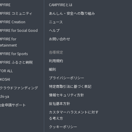
MPFIRE
CAMPFIREとは
MPFIRE コミュニティ
あんしん・安全への取り組み
PFIRE Creation
ニュース
PFIRE for Social Good
ヘルプ
PFIRE for
お問い合わせ
ertainment
各種規定
PFIRE for Sports
利用規約
MPFIRE ふるさと納税
細則
FOR ALL
プライバシーポリシー
KOSHI
特定商取引法に基づく表記
FAクラウドファンディング
情報セキュリティ方針
hi-ya
反社基本方針
助金申請サポート
カスタマーハラスメントに対す
る考え方
クッキーポリシー