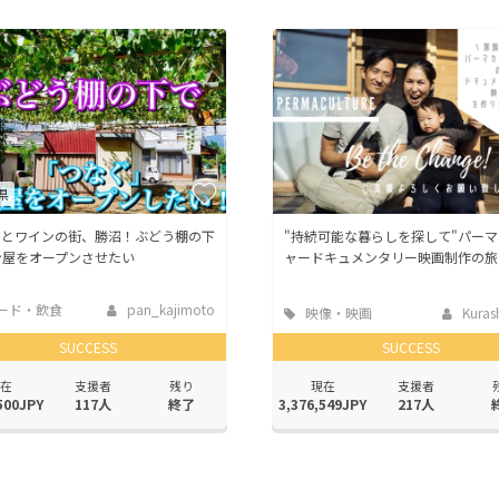
CAMPFIRE for Social Good
CAMPFIRE Creation
CAMPFIREふるさと納税
machi-ya
コミュニティ
県
うとワインの街、勝沼！ぶどう棚の下
"持続可能な暮らしを探して"パー
ン屋をオープンさせたい
ャードキュメンタリー映画制作の旅
ード・飲食
pan_kajimoto
映像・映画
Kuras
SUCCESS
SUCCESS
在
支援者
残り
現在
支援者
500JPY
117人
終了
3,376,549JPY
217人