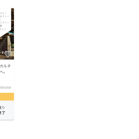
マカルチ
へ。
hinone
残り
終了