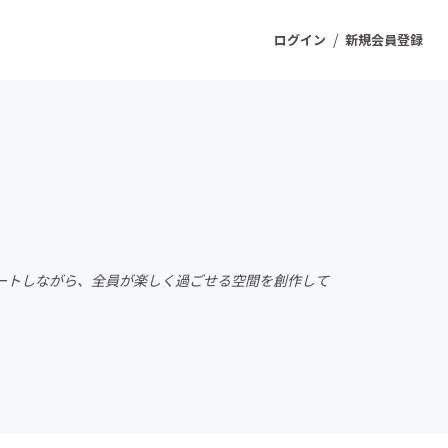
/
ログイン
新規会員登録
ジェクト
もうすぐ公開されます
プロダクト
ートしながら、全員が楽しく過ごせる空間を創作して
ファッション
スポーツ
ケア
ソーシャルグッド