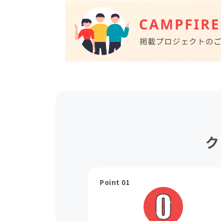
ク
Point 01