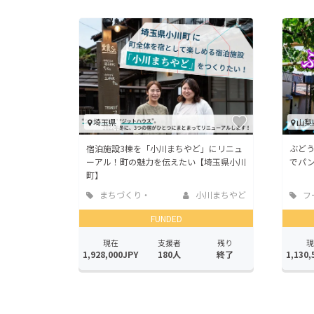
埼玉県
山梨
宿泊施設3棟を「小川まちやど」にリニュ
ぶど
ーアル！町の魅力を伝えたい【埼玉県小川
でパ
町】
まちづくり・
小川まちやど
フ
地域活性化
店
FUNDED
現在
支援者
残り
現
1,928,000JPY
180人
終了
1,130,