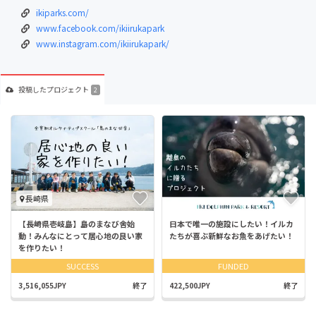
ikiparks.com/
www.facebook.com/ikiirukapark
www.instagram.com/ikiirukapark/
投稿した
プロジェクト
2
長崎県
【長崎県壱岐島】島のまなび舎始
日本で唯一の施設にしたい！イルカ
動！みんなにとって居心地の良い家
たちが喜ぶ新鮮なお魚をあげたい！
を作りたい！
SUCCESS
FUNDED
3,516,055JPY
終了
422,500JPY
終了