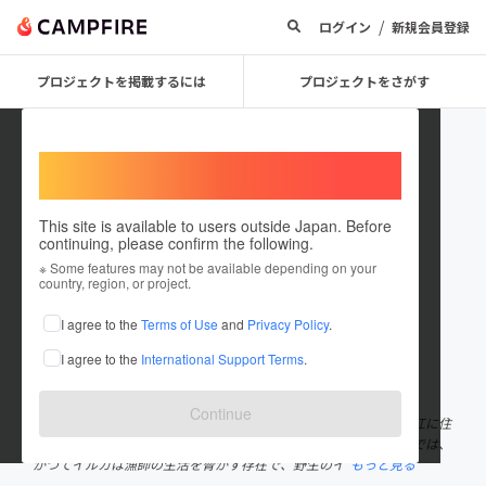
/
ログイン
新規会員登録
プロジェクトを掲載するには
プロジェクトをさがす
Welcome,
International users
This site is available to users outside Japan. Before
continuing, please confirm the following.
IKI_DOLPHIN_PARK
※ Some features may not be available depending on your
country, region, or project.
プロジェクトオーナー
I agree to the
Terms of Use
and
Privacy Policy
.
これまでに2件のプロジェクトを投稿しています
I agree to the
International Support Terms
.
在住国：日本
現在地：長崎県
出身国：日本
出身地：未設定
Continue
長崎県の壱岐島にあるイルカを飼育する観光施設です。 自然の入江に住
むイルカたちと隔てなく遊ぶことができます。 漁が盛んなこの町では、
かつてイルカは漁師の生活を脅かす存在で、野生のイ
もっと見る