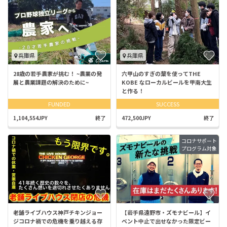
兵庫県
兵庫県
28歳の若手農家が挑む！ ~農業の発
六甲山のすぎの葉を使ってTHE
展と農業課題の解決のために~
KOBE なローカルビールを甲南大生
と作る！
FUNDED
SUCCESS
1,104,554JPY
終了
472,500JPY
終了
コロナサポート
プログラム対象
老舗ライブハウス神戸チキンジョー
【岩手県遠野市・ズモナビール】イ
ジコロナ禍での危機を乗り越える存
ベント中止で出せなかった限定ビー