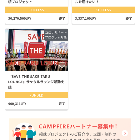
続プロジェクト
ルを届けたい！
SUCCESS
SUCCESS
30,270,500JPY
終了
3,337,100JPY
終了
コロナサポート
プログラム対象
『SAVE THE SAKE TARU
LOUNGE』サケタルラウンジ活動支
援
FUNDED
900,311JPY
終了