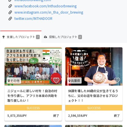
www.facebook.com/Inthadoorbrewing
www.instagram.com/in_tha_door_brewing
twitter.com/INTHADOOR
支援した
プロジェクト
投稿した
プロジェクト
7
2
その他
兵庫県
ニジェールに新しい村を！自治の村
体調を壊した80歳の父が生きてるう
を作り直し、アフリカ本来の共助を
ちに、父のお店を復活させるプロジ
取り戻したい！
ェクト！！
SUCCESS
SUCCESS
5,073,350JPY
終了
2,596,559JPY
終了