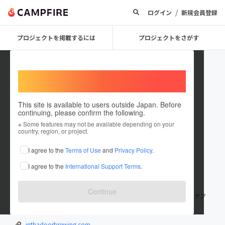
/
ログイン
新規会員登録
プロジェクトを掲載するには
プロジェクトをさがす
Welcome,
International users
This site is available to users outside Japan. Before
continuing, please confirm the following.
IN THA DOOR BREWING
※ Some features may not be available depending on your
country, region, or project.
プロジェクトオーナー
I agree to the
Terms of Use
and
Privacy Policy
.
これまでに7回支援して2件のプロジェクトを投稿しています
I agree to the
International Support Terms
.
在住国：日本
現在地：兵庫県
出身国：日本
出身地：兵庫県
Continue
神戸の超地域密着型マイクロローカルブルワリー。 2015年よりクラフ
トビールの醸造をスタート。
inthadoorbrewing.com