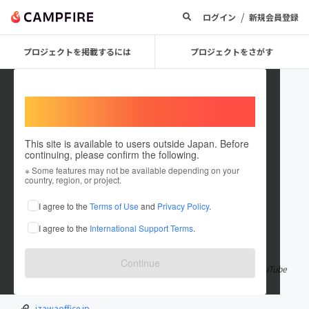
/
ログイン
新規会員登録
プロジェクトを掲載するには
プロジェクトをさがす
Welcome,
International users
This site is available to users outside Japan. Before
continuing, please confirm the following.
IZAWA_OFFICE
※ Some features may not be available depending on your
country, region, or project.
プロジェクトオーナー
I agree to the
Terms of Use
and
Privacy Policy
.
これまでに11件のプロジェクトを投稿しています
I agree to the
International Support Terms
.
在住国：日本
現在地：東京都
出身国：日本
出身地：未設定
Continue
株式会社イザワオフィス 公式CAMPFIREアカウントです。 現在YouTube
企画「ドリフ麻雀」のサポーターを募集しています。
izawaoffice.jp