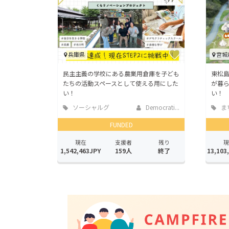
兵庫県
宮城
民主主義の学校にある農業用倉庫を子ども
東松
たちの活動スペースとして使える用にした
が暮
い！
い！
ソーシャルグ
Democrati...
ま
ッド
地域
FUNDED
現在
支援者
残り
現
1,542,463JPY
159人
終了
13,103