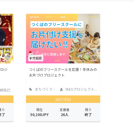
茨城県
プロジ
つくばのフリースクールを応援！冬休みの
お片づけプロジェクト
まちづくり・
M&Sプロジェクト...
﨑拓巳
地域活性化
SUCCESS
残り
現在
支援者
残り
終了
50,100JPY
26人
終了