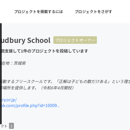
プロジェクトを掲載するには
プロジェクトをさがす
Sudbury School
プロジェクトオーナー
ターン
注目の新着プロジェクト
募集終了が近いプロ
2回支援して1件のプロジェクトを投稿しています
現在地：茨城県
音楽
舞台・パフォーマンス
活動するフリースクールです。「正解は子どもの数だけある」という理
ゲーム・サービス開発
フード・飲食店
居場所を提供します。（令和6年4月開校）
書籍・雑誌出版
アニメ・漫画
ry.or.jp/
k.com/profile.php?id=10009...
チャレンジ
ビューティー・ヘルス
ェクト
1