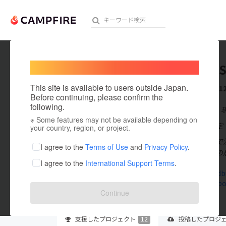
Welcome,
International users
Ibaraki 
人気のプロジェクト
注目のリ
This site is available to users outside Japan.
これまでに1
Before continuing, please confirm the
following.
在住国：日本
※ Some features may not be available depending on
アート・写真
出身国：未設定
your country, region, or project.
茨城県筑西市で
テクノロジー・ガジェット
I agree to the
Terms of Use
and
Privacy Policy
.
過ごせる第三の
I agree to the
International Support Terms
.
映像・映画
ibarakisudbu
www.faceboo
ビジネス・起業
Continue
まちづくり・地域活性化
支援した
プロジェクト
12
投稿した
プロジ