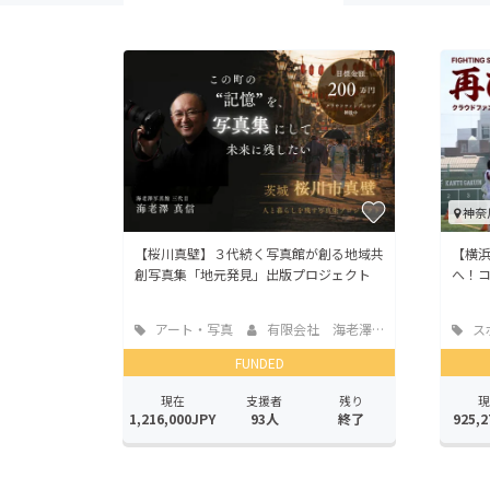
神奈
【桜川真壁】３代続く写真館が創る地域共
【横
創写真集「地元発見」出版プロジェクト
へ！
アート・写真
有限会社 海老澤写真館
ス
FUNDED
現在
支援者
残り
現
1,216,000JPY
93人
終了
925,2