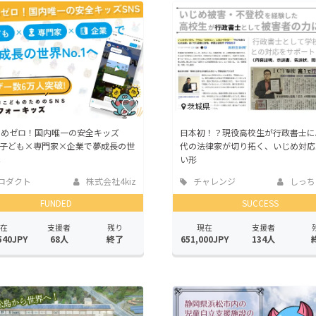
茨城県
じめゼロ！国内唯一の安全キッズ
日本初！？現役高校生が行政書士に
】子ども×専門家×企業で夢成長の世
代の法律家が切り拓く、いじめ対応
へ
い形
ロダクト
株式会社4kiz
チャレンジ
しっち
FUNDED
SUCCESS
在
支援者
残り
現在
支援者
540JPY
68人
終了
651,000JPY
134人