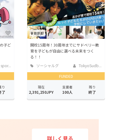
東京都
の子ど
開校15周年！30周年までにサドベリー教
育を子どもが自由に選べる未来をつく
る！！
spor...
ソーシャルグ
TokyoSudb...
ッド
FUNDED
残り
現在
支援者
残り
終了
2,391,250JPY
100人
終了