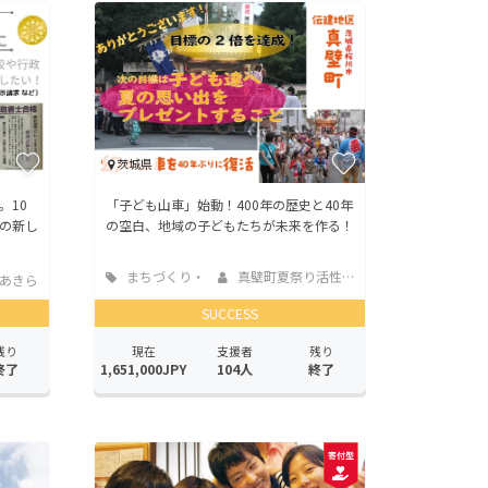
茨城県
。10
「子ども山車」始動！400年の歴史と40年
の新し
の空白、地域の子どもたちが未来を作る！
まちづくり・
真壁町夏祭り活性化...
あきら
地域活性化
SUCCESS
残り
現在
支援者
残り
終了
1,651,000JPY
104人
終了