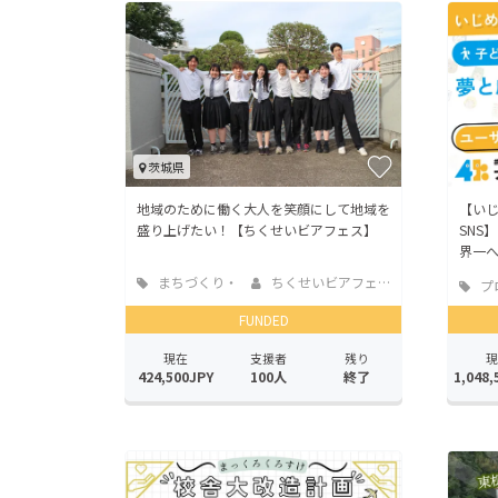
茨城県
地域のために働く大人を笑顔にして地域を
【い
盛り上げたい！【ちくせいビアフェス】
SNS
界一
まちづくり・
ちくせいビアフェス...
プ
地域活性化
FUNDED
現在
支援者
残り
現
424,500JPY
100人
終了
1,048,