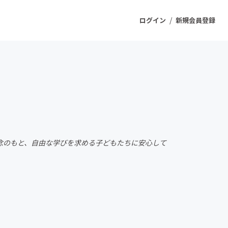
/
ログイン
新規会員登録
ジェクト
もうすぐ公開されます
プロダクト
念のもと、自由な学びを求める子どもたちに安心して
ファッション
スポーツ
ケア
ソーシャルグッド