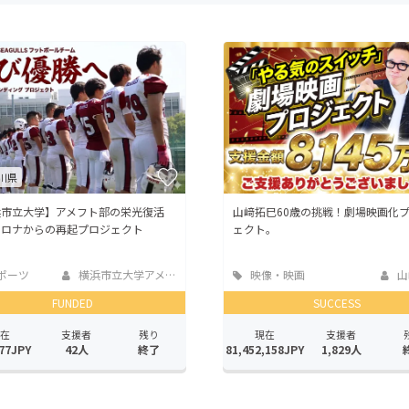
CAMPFIRE for Social Good
CAMPFIRE Creation
CAMPFIREふるさと納税
machi-ya
コミュニティ
川県
浜市立大学】アメフト部の栄光復活
山﨑拓巳60歳の挑戦！劇場映画化
コロナからの再起プロジェクト
ェクト。
ポーツ
横浜市立大学アメリ...
映像・映画
山
FUNDED
SUCCESS
在
支援者
残り
現在
支援者
77JPY
42人
終了
81,452,158JPY
1,829人