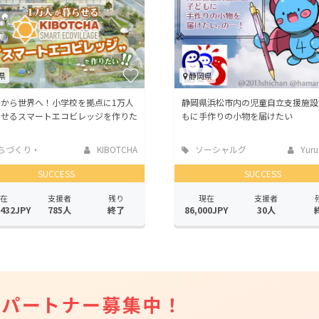
県
静岡県
島から世界へ！小学校を拠点に1万人
静岡県浜松市内の児童自立支援施設
らせるスマートエコビレッジを作りた
もに手作りの小物を届けたい
ちづくり・
KIBOTCHA
ソーシャルグ
Yuru 
活性化
ッド
SUCCESS
SUCCESS
在
支援者
残り
現在
支援者
,432JPY
785人
終了
86,000JPY
30人