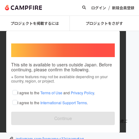
/
ログイン
新規会員登録
プロジェクトを掲載するには
プロジェクトをさがす
Welcome,
International users
This site is available to users outside Japan. Before
continuing, please confirm the following.
Ikue Mori
※ Some features may not be available depending on your
country, region, or project.
プロジェクトオーナー
I agree to the
Terms of Use
and
Privacy Policy
.
これまでに2回支援して2件のプロジェクトを投稿しています
I agree to the
International Support Terms
.
在住国：日本
現在地：兵庫県
出身国：日本
出身地：兵庫県
Continue
屋号こまめシーサー 粘土でカラフルなシーサーを制作している 38歳二
児の母です！ 夢を叶える為に 2021年もチャレンジします！
instagram.com/komame.c3?r=nametag