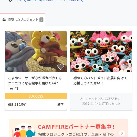
投稿した
プロジェクト
2
こまめシーサーが心がポカポカする
初めてのハンドメイド出展に向けて
ニコニコになる絵本を届けたい(*
応援してください！
´ω`*)
SUCCESS
プロジェクトはSUCCESSせずに
2017-11-14に終了しました
683,110JPY
終了