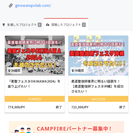
ginowanspolab.com/
支援した
プロジェクト
投稿した
プロジェクト
6
2
沖縄県
沖縄県
『柔整フェスタOKINAWA2024』を
柔道整復師業界に明るい話題を！
盛り上げたい！
【柔道整復師フェスタ沖縄】を成功
させたい！
FUNDED
SUCCESS
774,000JPY
終了
723,000JPY
終了