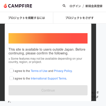
/
ログイン
新規会員登録
プロジェクトを掲載するには
プロジェクトをさがす
Welcome,
International users
This site is available to users outside Japan. Before
continuing, please confirm the following.
Imanishi Hiroaki
※ Some features may not be available depending on your
country, region, or project.
プロジェクトオーナー
I agree to the
Terms of Use
and
Privacy Policy
.
これまでに6回支援して2件のプロジェクトを投稿しています
I agree to the
International Support Terms
.
在住国：日本
現在地：沖縄県
出身国：日本
出身地：兵庫県
Continue
沖縄県で『宜野湾スポーツ接骨院』『株式会社sports medical gate』を
しております。 柔道整復師、柔道整復師専科教員として活動しておりま
す。