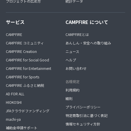
プロジェクトの広め方
統計データ
サービス
CAMPFIRE について
CAMPFIRE
CAMPFIREとは
CAMPFIRE コミュニティ
あんしん・安全への取り組み
CAMPFIRE Creation
ニュース
CAMPFIRE for Social Good
ヘルプ
CAMPFIRE for Entertainment
お問い合わせ
CAMPFIRE for Sports
各種規定
CAMPFIRE ふるさと納税
利用規約
AD FOR ALL
細則
HIOKOSHI
プライバシーポリシー
JFAクラウドファンディング
特定商取引法に基づく表記
machi-ya
情報セキュリティ方針
補助金申請サポート