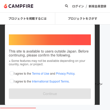
/
ログイン
新規会員登録
プロジェクトを掲載するには
プロジェクトをさがす
Welcome,
International users
This site is available to users outside Japan. Before
continuing, please confirm the following.
IncreasingFollowers
※ Some features may not be available depending on your
country, region, or project.
在住国：日本
現在地：未設定
I agree to the
Terms of Use
and
Privacy Policy
.
出身国：日本
出身地：未設定
I agree to the
International Support Terms
.
نوفر حلولًا احترافية لكل من يرغب في تنمية حساباته على وسائل التواصل الاجتما
عي بطريقة فعالة
もっと見る
Continue
www.workingtontowncouncil.gov.uk/prof...