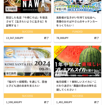
沖縄県
香川県
閉店した名店『今帰仁そば』を復活
高齢者が生きがいを持てる社会へ。
させて【生きたいように生きる】を
青春のおそばやさんのキッチンカー
証明する！
をつくりたい！
SUCCESS
FUNDED
13,567,500JPY
終了
78,000JPY
終了
広島県
三重県
『稲刈り×収穫祭』を通じて、田舎
毎月収穫！？美味しいスイカに“こ
と子ども達の未来を支えたい
だわり過ぎた”農園の背水の陣を応
援してください！
SUCCESS
SUCCESS
1,598,600JPY
終了
1,492,080JPY
終了