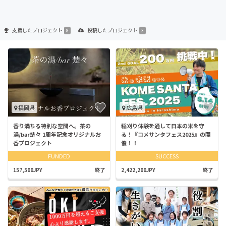
支援した
プロジェクト
投稿した
プロジェクト
8
3
福岡県
広島県
香り満ちる特別な空間へ。茶の
稲刈り体験を通して日本の米を守
湯/bar楚々 1周年記念オリジナルお
る！『コメサンタフェス2025』の開
香プロジェクト
催！！
FUNDED
SUCCESS
157,500JPY
終了
2,422,200JPY
終了