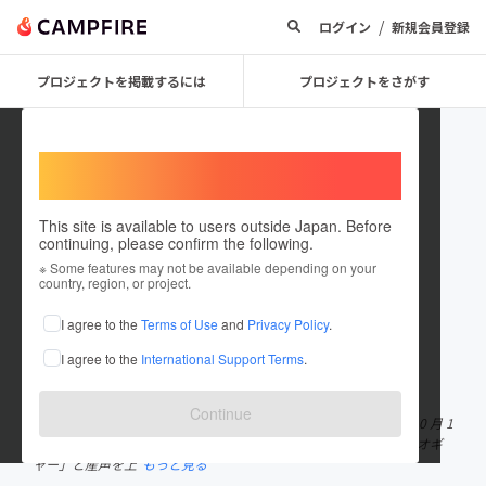
/
ログイン
新規会員登録
プロジェクトを掲載するには
プロジェクトをさがす
Welcome,
International users
This site is available to users outside Japan. Before
continuing, please confirm the following.
Shin Masatoshi
※ Some features may not be available depending on your
country, region, or project.
プロジェクトオーナー
I agree to the
Terms of Use
and
Privacy Policy
.
これまでに8回支援して3件のプロジェクトを投稿しています
I agree to the
International Support Terms
.
在住国：日本
現在地：福岡県
出身国：日本
出身地：福岡県
Continue
プロフィール 氏名:進 龍圓(しん りゅうえん) 生年月日:昭和 39 年 10 月 1
5 日 年齢:60歳 職業:会社経営 東京オリンピックの真っ最中 俺は「オギ
ャー」と産声を上
もっと見る