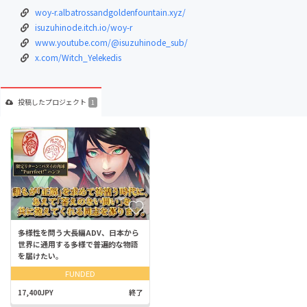
woy-r.albatrossandgoldenfountain.xyz/
isuzuhinode.itch.io/woy-r
www.youtube.com/@isuzuhinode_sub/
x.com/Witch_Yelekedis
投稿した
プロジェクト
1
多様性を問う大長編ADV、日本から
世界に通用する多様で普遍的な物語
を届けたい。
FUNDED
17,400JPY
終了