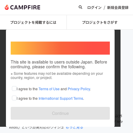
/
ログイン
新規会員登録
プロジェクトを掲載するには
プロジェクトをさがす
Welcome,
International users
This site is available to users outside Japan. Before
continuing, please confirm the following.
暘 弥涼
※ Some features may not be available depending on your
country, region, or project.
プロジェクトオーナー
I agree to the
Terms of Use
and
Privacy Policy
.
これまでに1件のプロジェクトを投稿しています
I agree to the
International Support Terms
.
在住国：日本
現在地：神奈川県
出身国：日本
出身地：神奈川県
Continue
文芸を起点に、架空言語を作り、絵も描いて、音楽も作って、それ以外
にも色々とやっているマルチクリエイターです。 現在、「Witch of Yele
kedis」という日英対応のヴィジュ
もっと見る