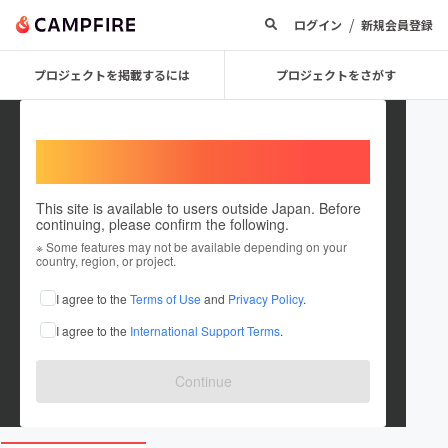
/
ログイン
新規会員登録
プロジェクトを掲載するには
プロジェクトをさがす
Welcome,
International users
This site is available to users outside Japan. Before
continuing, please confirm the following.
MIYACHI MOTORS
※ Some features may not be available depending on your
country, region, or project.
プロジェクトオーナー
I agree to the
Terms of Use
and
Privacy Policy
.
これまでに1回支援して1件のプロジェクトを投稿しています
I agree to the
International Support Terms
.
在住国：日本
現在地：愛知県
出身国：日本
出身地：未設定
Continue
mytown-carshop.jp/scd32149773/