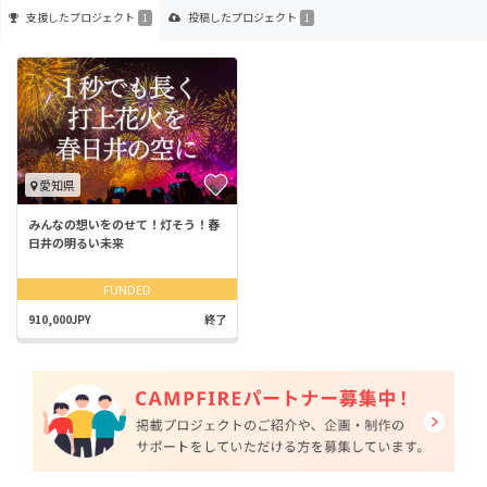
支援した
プロジェクト
投稿した
プロジェクト
1
1
愛知県
みんなの想いをのせて！灯そう！春
日井の明るい未来
FUNDED
910,000JPY
終了