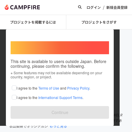
/
ログイン
新規会員登録
プロジェクトを掲載するには
プロジェクトをさがす
Welcome,
International users
This site is available to users outside Japan. Before
continuing, please confirm the following.
JEWLRY KANON
※ Some features may not be available depending on your
country, region, or project.
プロジェクトオーナー
I agree to the
Terms of Use
and
Privacy Policy
.
これまでに1回支援して2件のプロジェクトを投稿しています
I agree to the
International Support Terms
.
在住国：日本
現在地：山梨県
出身国：日本
出身地：山梨県
Continue
2006年からインターネットを中心にジュエリーを販売しているJEWELR
Y KANON です。 JEWELRY KANON は日本有数のジュエリーの産地であ
る山梨県でオリジナルジ
もっと見る