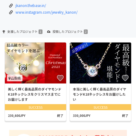
jkanon.thebase.in/
www.instagram.com/jewelry_kanon/
支援した
プロジェクト
投稿した
プロジェクト
1
2
山梨県
美しく輝く最高品質のダイヤモンド
本当に美しく輝く最高品質のダイヤ
K18ネックレスをクリスマスまでに
モンドK18ネックレスをお届けした
お届けします
い
SUCCESS
SUCCESS
230,600JPY
終了
330,000JPY
終了