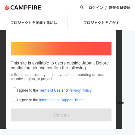
/
ログイン
新規会員登録
プロジェクトを掲載するには
プロジェクトをさがす
Welcome,
International users
This site is available to users outside Japan. Before
continuing, please confirm the following.
Jack Stark
※ Some features may not be available depending on your
country, region, or project.
在住国：未設定
I agree to the
Terms of Use
and
Privacy Policy
.
出身国：未設定
I agree to the
International Support Terms
.
RandM Tornado 20000 is een wegwerpvape met hoge capaciteit die
een soepele en consistente
もっと見る
Continue
nl.vapeseurope.com/products/randm-tor...