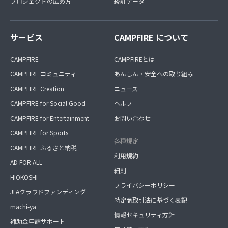
プロジェクトの広め方
統計データ
サービス
CAMPFIRE について
CAMPFIRE
CAMPFIREとは
CAMPFIRE コミュニティ
あんしん・安全への取り組み
CAMPFIRE Creation
ニュース
CAMPFIRE for Social Good
ヘルプ
CAMPFIRE for Entertainment
お問い合わせ
CAMPFIRE for Sports
各種規定
CAMPFIRE ふるさと納税
利用規約
AD FOR ALL
細則
HIOKOSHI
プライバシーポリシー
JFAクラウドファンディング
特定商取引法に基づく表記
machi-ya
情報セキュリティ方針
補助金申請サポート