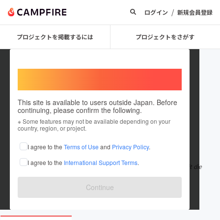
/
ログイン
新規会員登録
プロジェクトを掲載するには
プロジェクトをさがす
Welcome,
International users
This site is available to users outside Japan. Before
continuing, please confirm the following.
Jack Stark
※ Some features may not be available depending on your
country, region, or project.
在住国：未設定
I agree to the
Terms of Use
and
Privacy Policy
.
出身国：未設定
I agree to the
International Support Terms
.
RandM Tornado 20000 is een wegwerpvape met hoge capaciteit die
een soepele en consistente
もっと見る
Continue
nl.vapeseurope.com/products/randm-tor...