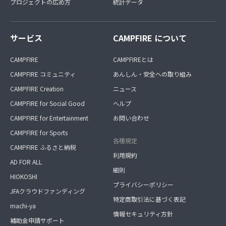
プロジェクトの広め方
統計データ
サービス
CAMPFIRE について
CAMPFIRE
CAMPFIREとは
CAMPFIRE コミュニティ
あんしん・安全への取り組み
CAMPFIRE Creation
ニュース
CAMPFIRE for Social Good
ヘルプ
CAMPFIRE for Entertainment
お問い合わせ
CAMPFIRE for Sports
各種規定
CAMPFIRE ふるさと納税
利用規約
AD FOR ALL
細則
HIOKOSHI
プライバシーポリシー
JFAクラウドファンディング
特定商取引法に基づく表記
machi-ya
情報セキュリティ方針
補助金申請サポート